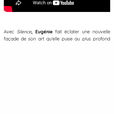
Avec
Silence
,
Eugénie
fait éclater une nouvelle
façade de son art qu’elle puise au plus profond
de ses racines. Un EP sortira en 2022 et les
retrouvailles avec son public sur scène devraient
arriver très prochainement.
TAGS
EUGENIE
INDIE
POP
View Comments (0)