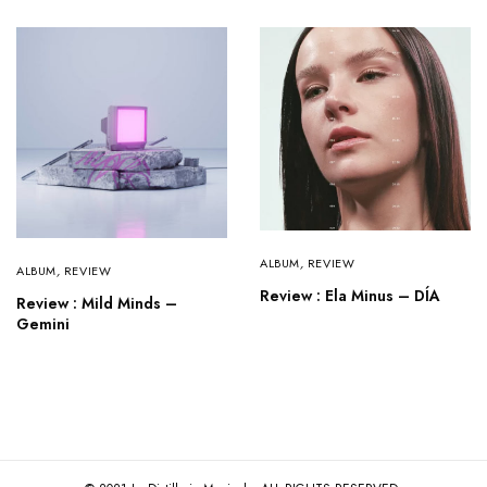
ALBUM
,
REVIEW
ALBUM
,
REVIEW
Review : Ela Minus – D​Í​A
Review : Mild Minds –
Gemini