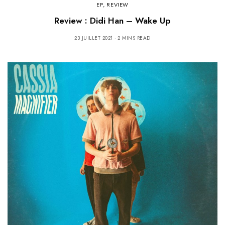
EP
,
REVIEW
Review : Didi Han – Wake Up
23 JUILLET 2021
2 MINS READ