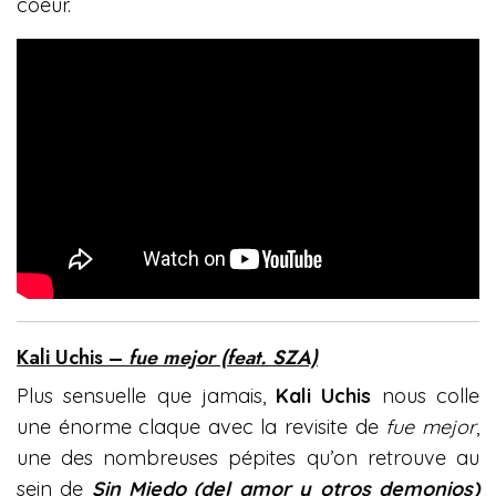
coeur.
Kali Uchis –
fue mejor (feat. SZA)
Plus sensuelle que jamais,
Kali Uchis
nous colle
une énorme claque avec la revisite de
fue mejor
,
une des nombreuses pépites qu’on retrouve au
sein de
Sin Miedo (del amor y otros demonios)