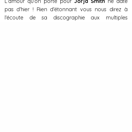
L’amour qu’on porte pour
Jorja Smith
ne date
pas d’hier ! Rien d’étonnant vous nous direz à
l’écoute de sa discographie aux multiples
couleurs, toujours portée par ce grain de voix soul
à la fois réconfortant et plein de volupté. Et alors
qu’on la retrouvait au printemps dernier avec
Be
Right
Back
, c’est en compagnie de
Sasha Keable
qu’on retombe à nouveau sous son charme à
travers un titre tout en délicatesse. Sublime !