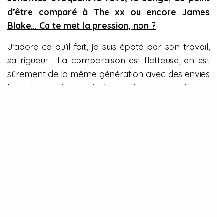
d’être comparé à The xx ou encore James
Blake… Ca te met la pression, non ?
J’adore ce qu’il fait, je suis épaté par son travail,
sa rigueur… La comparaison est flatteuse, on est
sûrement de la même génération avec des envies
hybrides musicales c’est peut être pour cela que
l’on me compare à lui.
Aucune pression, au contraire ça me motive.