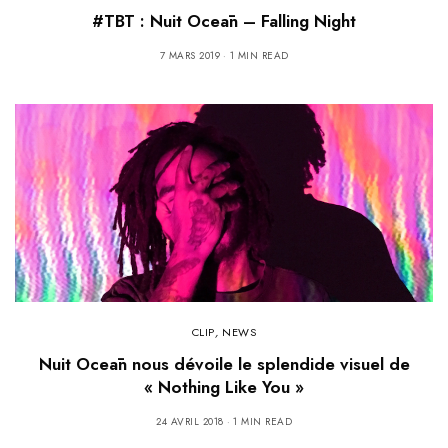
#TBT : Nuit Oceān – Falling Night
7 MARS 2019
1 MIN READ
CLIP
,
NEWS
Nuit Oceān nous dévoile le splendide visuel de
« Nothing Like You »
24 AVRIL 2018
1 MIN READ