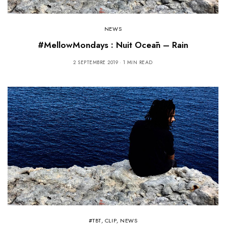
NEWS
#MellowMondays : Nuit Oceān – Rain
2 SEPTEMBRE 2019
1 MIN READ
#TBT
,
CLIP
,
NEWS