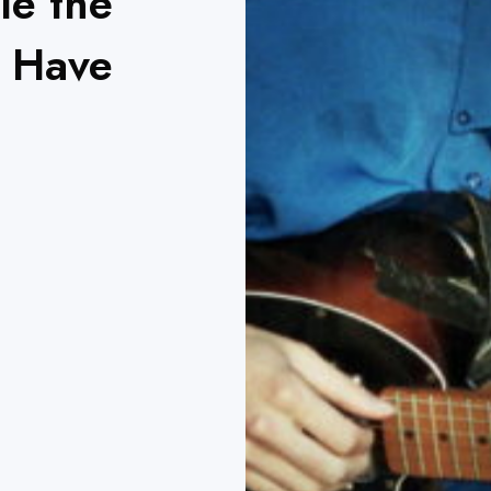
le thé
« Have