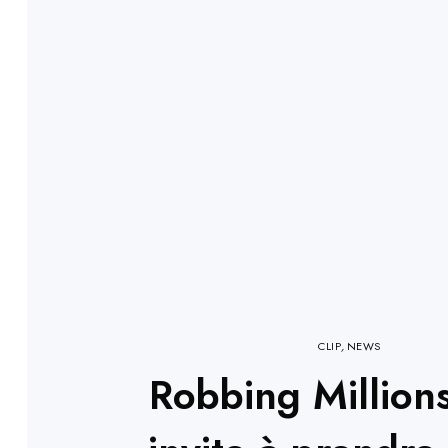
CLIP
,
NEWS
Robbing Million