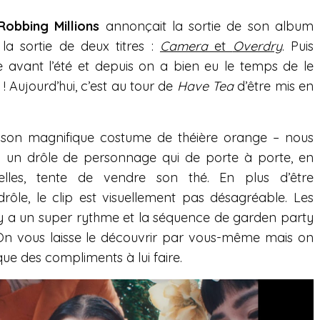
Robbing Millions
annonçait la sortie de son album
a sortie de deux titres :
Camera
et
Overdry
. Puis
te avant l’été et depuis on a bien eu le temps de le
i ! Aujourd’hui, c’est au tour de
Have Tea
d’être mis en
son magnifique costume de théière orange – nous
lui un drôle de personnage qui de porte à porte, en
lles, tente de vendre son thé. En plus d’être
ôle, le clip est visuellement pas désagréable. Les
il y a un super rythme et la séquence de garden party
 On vous laisse le découvrir par vous-même mais on
ue des compliments à lui faire.