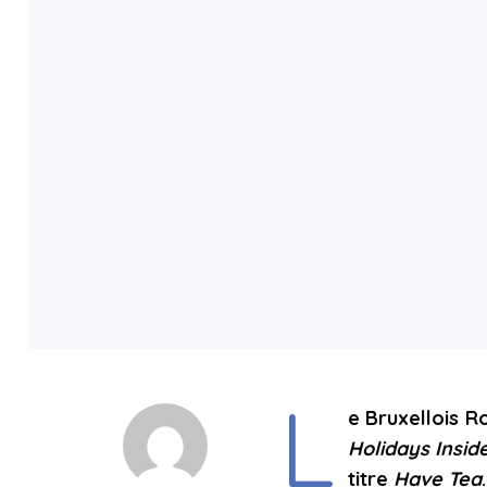
L
e Bruxellois R
Holidays Insid
titre
Have Tea
.