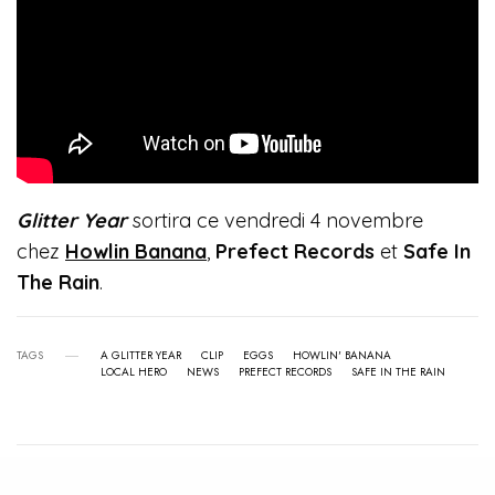
Glitter Year
sortira ce vendredi 4 novembre
chez
Howlin Banana
,
Prefect Records
et
Safe In
The Rain
.
TAGS
A GLITTER YEAR
CLIP
EGGS
HOWLIN' BANANA
LOCAL HERO
NEWS
PREFECT RECORDS
SAFE IN THE RAIN
View Comments (0)