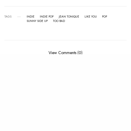
TAGS
INDIE
INDIE POP
JEAN TONIQUE
LIKE YOU
POP
SUNNY SIDE UP
TOO BAD
View Comments (0)
RELATED POSTS