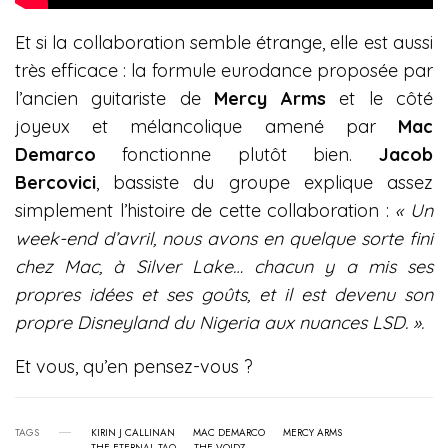
Et si la collaboration semble étrange, elle est aussi
très efficace : la formule eurodance proposée par
l’ancien guitariste de
Mercy Arms
et le côté
joyeux et mélancolique amené par
Mac
Demarco
fonctionne plutôt bien.
Jacob
Bercovici
, bassiste du groupe explique assez
simplement l’histoire de cette collaboration :
« Un
week-end d’avril, nous avons en quelque sorte fini
chez Mac, à Silver Lake… chacun y a mis ses
propres idées et ses goûts, et il est devenu son
propre Disneyland du Nigeria aux nuances LSD. ».
Et vous, qu’en pensez-vous ?
TAGS
KIRIN J CALLINAN
MAC DEMARCO
MERCY ARMS
THE ETERNAL TAO
THE VOIDZ