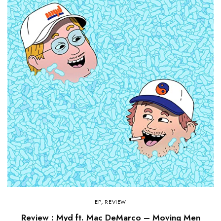
EP
,
REVIEW
Review : Myd ft. Mac DeMarco – Moving Men