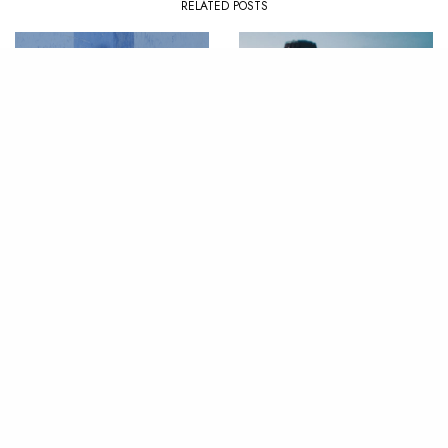
RELATED POSTS
PLAYLIST
,
SUMMER
ALBUM
,
REVIEW
La Playlist : Summer ’26
Review : Poppy Fusée –
Better Place