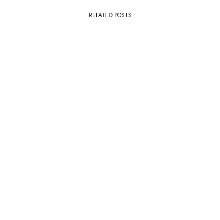
RELATED POSTS
PLAYLIST
,
SUMMER
CLIP
,
NEWS
La Playlist : Summer ’26
Les visuels qui ont marqué
2024