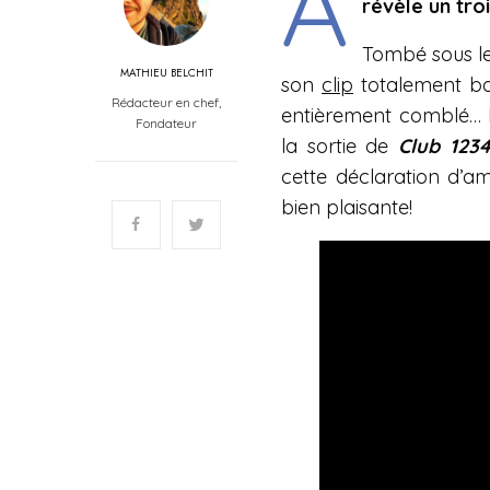
A
révèle un tro
Tombé sous l
MATHIEU BELCHIT
son
clip
totalement ba
Rédacteur en chef,
entièrement comblé… Ma
Fondateur
la sortie de
Club 123
cette déclaration d’
bien plaisante!