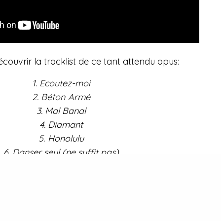
ouvrir la tracklist de ce tant attendu opus:
1. Ecoutez-moi
2. Béton Armé
3. Mal Banal
4. Diamant
5. Honolulu
6. Danser seul (ne suffit pas)
7. Miroir
8. Ma Louve
9. La vie c nul
10. Vertige