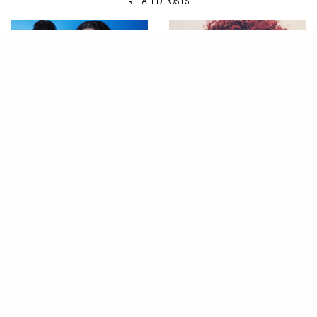
RELATED POSTS
CLIP
,
NEWS
LIVE
,
NEWS
« Mascarade » : Lous and
Crystal Murray montre qui
the Yakuza & Yendry en
est la « Boss » dans sa
harmonie chez Colors
session COLORS