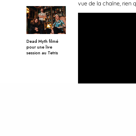
vue de la chaîne, rien q
Dead Myth filmé
pour une live
session au Tetris
TAGS
COLORS
ENNY
JOR