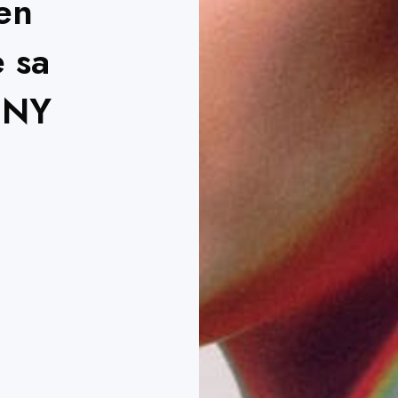
en
 sa
NNY