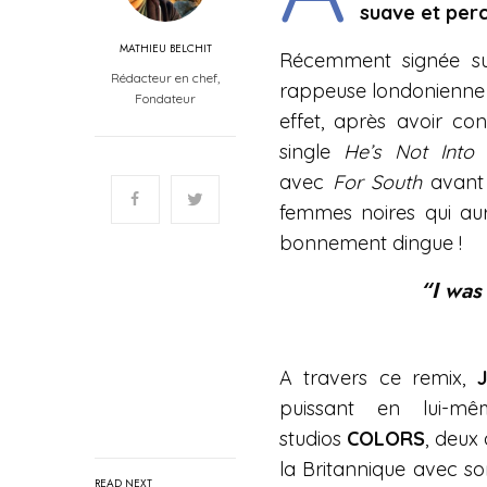
suave et perc
MATHIEU BELCHIT
Récemment signée su
Rédacteur en chef,
rappeuse londonienne a
Fondateur
effet, après avoir co
single
He’s Not Into
avec
For South
avant 
femmes noires qui au
bonnement dingue !
“I was 
A travers ce remix,
puissant en lui-mê
studios
COLORS
, deux
la Britannique avec s
READ NEXT