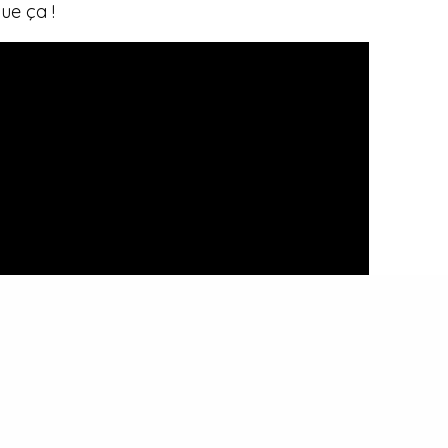
ue ça !
JA SMITH
PENG BLACK GIRLS
RAP