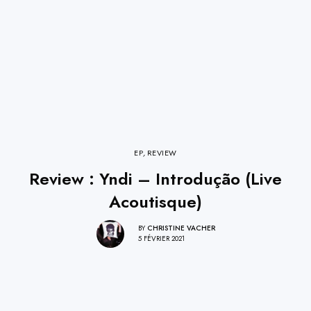
EP
,
REVIEW
Review : Yndi – Introdução (Live
Acoutisque)
BY
CHRISTINE VACHER
5 FÉVRIER 2021