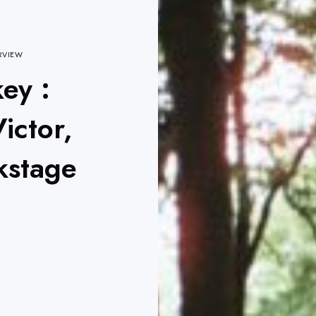
RVIEW
ey :
ictor,
kstage