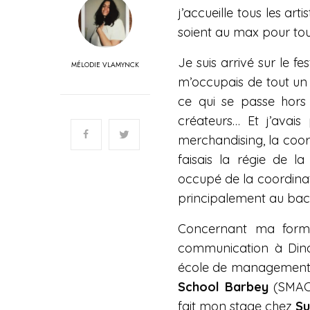
j’accueille tous les art
soient au max pour tou
Je suis arrivé sur le fes
MÉLODIE VLAMYNCK
m’occupais de tout un
ce qui se passe hors 
créateurs… Et j’avais
merchandising, la coordi
faisais la régie de l
occupé de la coordinati
principalement au backs
Concernant ma format
communication à Dinan
école de management cul
School Barbey
(SMAC 
fait mon stage chez
Su