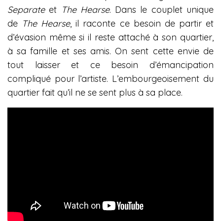
Separate
et
The Hearse
. Dans le couplet unique
de
T
he Hearse
, il raconte ce besoin de partir et
d’évasion même si il reste attaché à son quartier,
à sa famille et ses amis. On sent cette envie de
tout laisser et ce besoin d’émancipation
compliqué pour l’artiste. L’embourgeoisement du
quartier fait qu’il ne se sent plus à sa place.