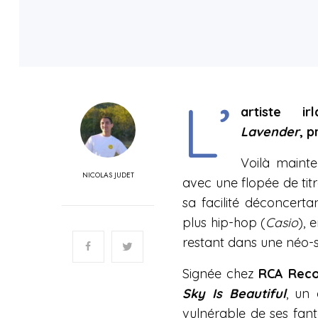
L’
artiste 
Lavender
, p
Voilà maint
NICOLAS JUDET
avec une flopée de titr
sa facilité déconcerta
plus hip-hop (
Casio
), 
restant dans une néo-
Signée chez
RCA Reco
Sky Is Beautiful
, un
vulnérable de ses fant