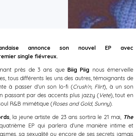
irlandaise annonce son nouvel EP avec
remier single fiévreux.
enant près de 3 ans que
Biig Piig
nous émerveille
es, tous différents les uns des autres, témoignants de
nte à passer d’un son lo-fi (
Crush’n
,
Flirt
), à un son
en passant par des accents plus jazzy (
Vete
), tout en
soul R&B mimétique (
Roses and Gold,
Sunny
).
rds
, la jeune artiste de 23 ans sortira le 21 mai,
The
 quatrième EP qui parlera d’une manière intime et
asmes, sa sexualité ou encore de ses secrets jamais