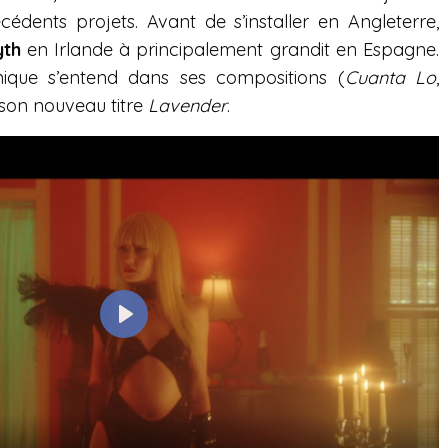
cédents projets.
Avant de s’installer en Angleterre,
yth
en Irlande à principalement grandit en Espagne.
nique s’entend dans ses compositions (
Cuanta Lo
,
 son nouveau titre
Lavender
.
P
l
a
y