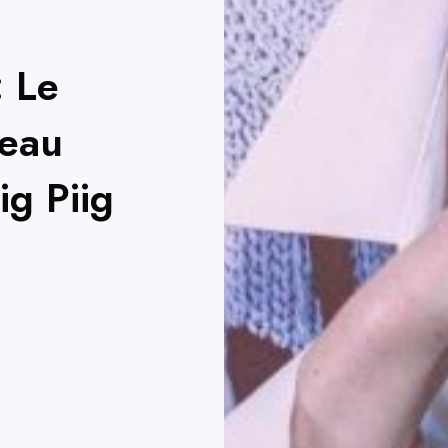
: Le
eau
ig Piig