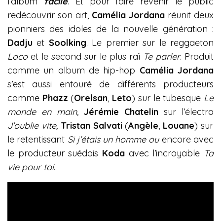
l’album
facile
. Et pour faire revenir le public
redécouvrir son art,
Camélia Jordana
réunit deux
pionniers des idoles de la nouvelle génération :
Dadju
et
Soolking
. Le premier sur le reggaeton
Loco
et le second sur le plus raï
Te parler
. Produit
comme un album de hip-hop
Camélia Jordana
s’est aussi entouré de différents producteurs
comme
Phazz
(
Orelsan
,
Leto
) sur le tubesque
Le
monde en main,
Jérémie Chatelin
sur l’électro
J’oublie vite,
Tristan Salvati
(
Angèle
,
Louane
) sur
le retentissant
Si j’étais un homme
ou
encore avec
le producteur suédois
Koda
avec l’incroyable
Ta
vie pour toi
.