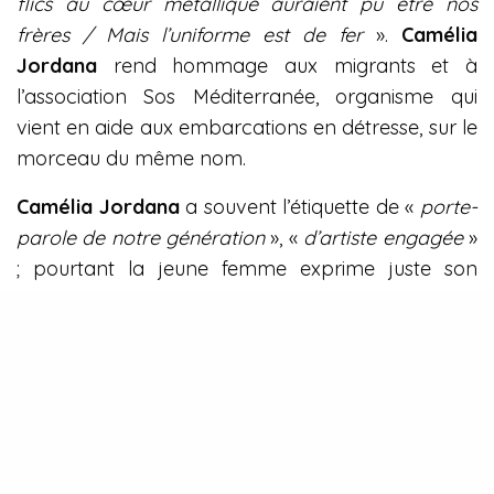
flics au cœur métallique auraient pu être nos
frères / Mais l’uniforme est de fer
».
Camélia
Jordana
rend hommage aux migrants et à
l’association Sos Méditerranée, organisme qui
vient en aide aux embarcations en détresse, sur le
morceau du même nom.
Camélia Jordana
a souvent l’étiquette de «
porte-
parole de notre génération
», «
d’artiste engagée
»
; pourtant la jeune femme exprime juste son
opinion sur ses convictions en tant que citoyenne
affirmant vouloir créer un débat dans notre
société.
Je ne me considère pas comme une artiste
engagée, je me considère comme une