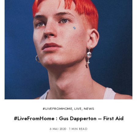
#LIVEFROMHOME
,
LIVE
,
NEWS
#LiveFromHome : Gus Dapperton – First Aid
6 MAI 2020
1 MIN READ