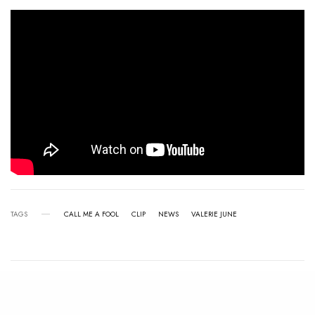
TAGS
CALL ME A FOOL
CLIP
NEWS
VALERIE JUNE
View Comments (0)