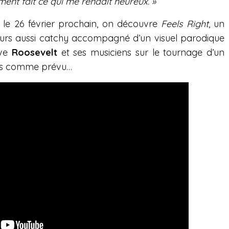
lement fait ce qui me rendait heureux. »
e le 26 février prochain, on découvre
Feels Right
, un
ours aussi catchy accompagné d’un visuel parodique
uve
Roosevelt
et ses musiciens sur le tournage d’un
pas comme prévu…