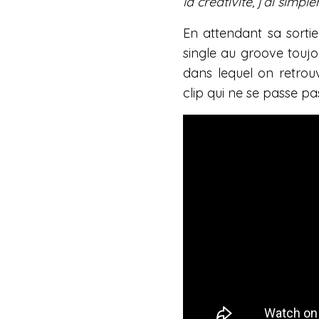
la
créativité, j’ai simp
En attendant sa sorti
single au groove touj
dans lequel on retro
clip qui ne se passe 