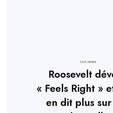
CLIP
,
NEWS
Roosevelt dév
« Feels Right » e
en dit plus sur