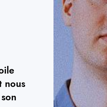
oile
t nous
 son