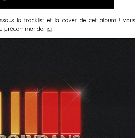
ssous la tracklist et la cover de cet album ! Vous
à le précommander
ici
.