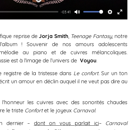
y
-03:41
M
S
E
u
e
n
ifique reprise de
Jorja Smith
,
Teenage Fantasy,
t
t
notre
t
album ! Souvenir de nos amours adolescents
e
t
e
élodie au piano et de cuivres mélancoliques.
i
r
ussie est à l’image de l’univers de
Voyou
.
n
f
g
u
le registre de la tristesse dans
Le confort.
Sur un ton
s
l
crit un amour en déclin auquel il ne veut pas dire au
l
s
’honneur les cuivres avec des sonorités chaudes
c
re le triste
Confort
et le joyeux
Carnaval
.
r
in dernier –
dont on vous parlait ici
–
Carnaval
e