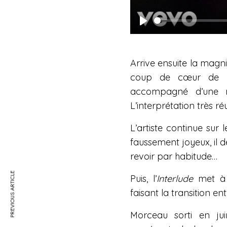
P
l
Arrive ensuite la magn
a
coup de cœur de l’
y
accompagné d’une m
L’interprétation très ré
L’artiste continue sur 
faussement joyeux
,
i
l
dé
revoir par habitude…
PREVIOUS ARTICLE
Puis, l’
Interlude
met à l
faisant la transition ent
Morceau sorti en ju