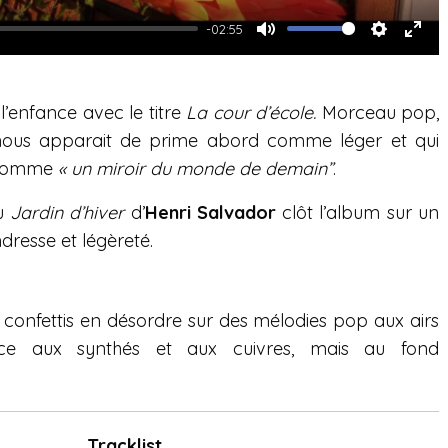
-02:55
M
S
E
u
e
n
’enfance avec le titre
La cour d’école.
t
M
orceau pop,
t
t
, nous apparait de prime abord comme léger et qui
e
t
e
e comme
« un miroir du monde de demain”
.
i
r
n
f
du
Jardin d’hiver
d’
Henri Salvador
clôt l’album sur un
g
u
resse et légèreté.
s
l
l
confettis en désordre sur des mélodies pop aux airs
s
âce aux synthés et aux cuivres, mais au fond
c
r
e
e
Tracklist