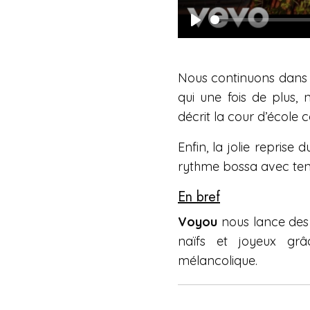
P
l
Nous continuons dans l
a
qui une fois de plus
y
décrit la cour d’écol
Enfin, la jolie reprise 
rythme bossa avec tend
En bref
Voyou
nous lance des 
naïfs et joyeux gr
mélancolique.