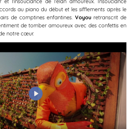
 et l’insouciance de l’élan amoureux. Insouciance
e
accords au piano du début et les sifflements après le
n
 airs de comptines enfantines.
Voyou
retranscrit de
entiment de tomber amoureux avec des confettis en
t de notre cœur.
P
l
a
y