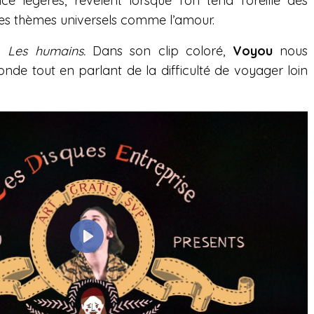
e légères, révèlent lorsque l’on tend l’oreille des
des thèmes universels comme l’amour.
c
Les humains.
Dans son clip coloré,
Voyou
nous
e tout en parlant de la difficulté de voyager loin
P
l
a