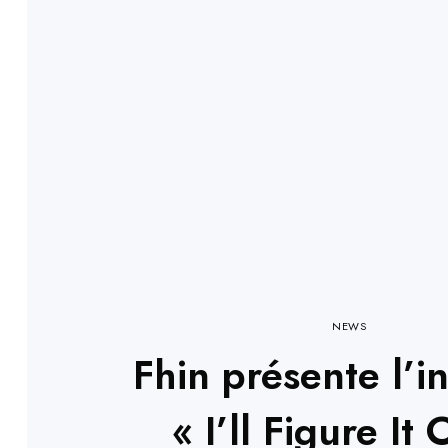
NEWS
Fhin présente l’in
« I’ll Figure It 