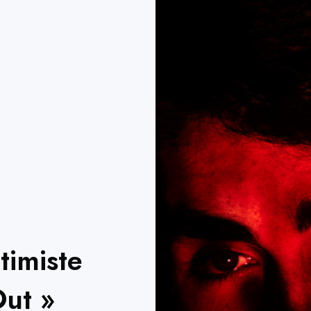
timiste
Out »