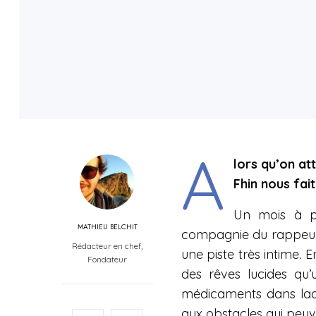
A
lors qu’on at
Fhin nous fait
Un mois à p
MATHIEU BELCHIT
compagnie du rappe
Rédacteur en chef,
une piste très intime
.
E
Fondateur
des rêves lucides qu’
médicaments dans laqu
aux obstacles qui peuv