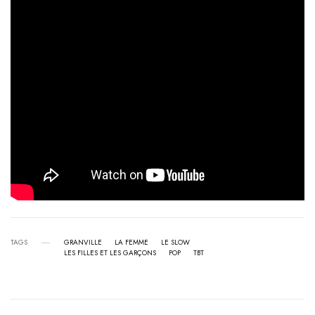
TAGS
GRANVILLE
LA FEMME
LE SLOW
LES FILLES ET LES GARÇONS
POP
TBT