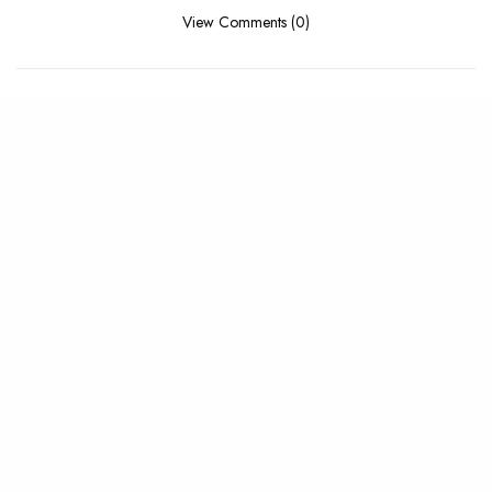
View Comments (0)
RELATED POSTS
PLAYLIST
,
SUMMER
ALBUM
,
REVIEW
La Playlist : Summer ’26
Review : Poppy Fusée –
Better Place