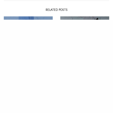
RELATED POSTS
PLAYLIST
,
SUMMER
CLIP
,
NEWS
La Playlist : Summer ’26
Les visuels qui ont marqué
2024