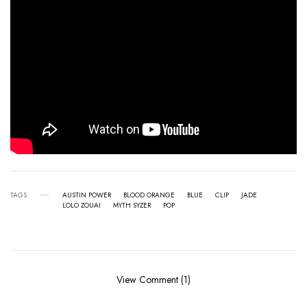
TAGS
AUSTIN POWER
BLOOD ORANGE
BLUE
CLIP
JADE
LOLO ZOUAI
MYTH SYZER
POP
View Comment (1)