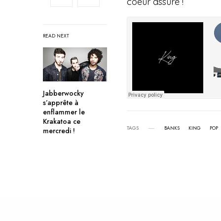
coeur assuré !
READ NEXT
Jabberwocky
s’apprête à
enflammer le
Krakatoa ce
TAGS
BANKS
KING
POP
mercredi !