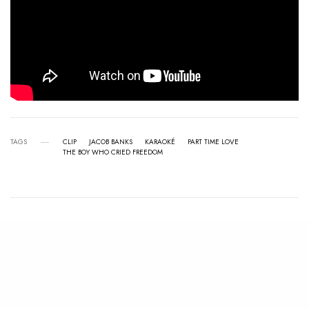
TAGS
CLIP
JACOB BANKS
KARAOKÉ
PART TIME LOVE
THE BOY WHO CRIED FREEDOM
View Comments (0)
RELATED POSTS