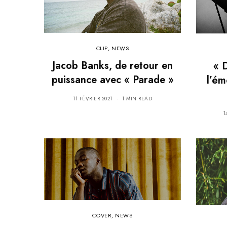
CLIP
,
NEWS
Jacob Banks, de retour en
« 
puissance avec « Parade »
l’ém
11 FÉVRIER 2021
1 MIN READ
1
COVER
,
NEWS