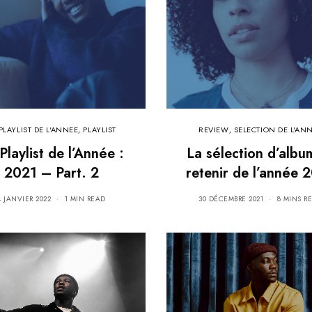
PLAYLIST DE L'ANNEE
,
PLAYLIST
REVIEW
,
SELECTION DE L'AN
Playlist de l’Année :
La sélection d’albu
2021 – Part. 2
retenir de l’année 
4 JANVIER 2022
1 MIN READ
30 DÉCEMBRE 2021
8 MINS R