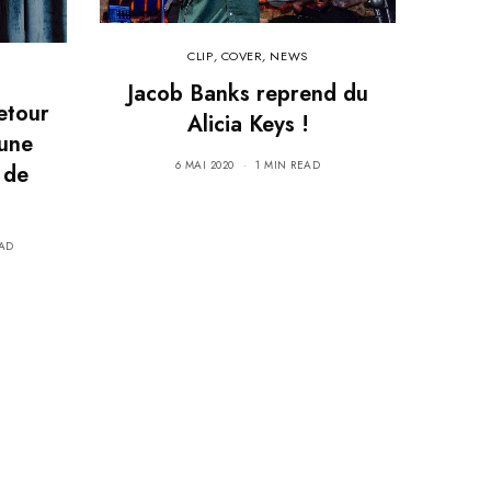
CLIP
,
COVER
,
NEWS
Jacob Banks reprend du
etour
Alicia Keys !
 une
6 MAI 2020
1 MIN READ
 de
EAD