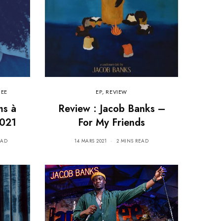
NEE
EP
,
REVIEW
ms à
Review : Jacob Banks –
2021
For My Friends
EAD
14 MARS 2021
2 MINS READ