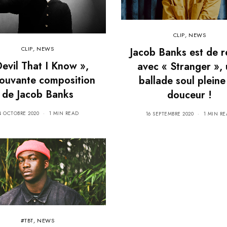
CLIP
,
NEWS
CLIP
,
NEWS
Jacob Banks est de r
Devil That I Know »,
avec « Stranger »,
ouvante composition
ballade soul pleine
de Jacob Banks
douceur !
4 OCTOBRE 2020
1 MIN READ
16 SEPTEMBRE 2020
1 MIN R
#TBT
,
NEWS