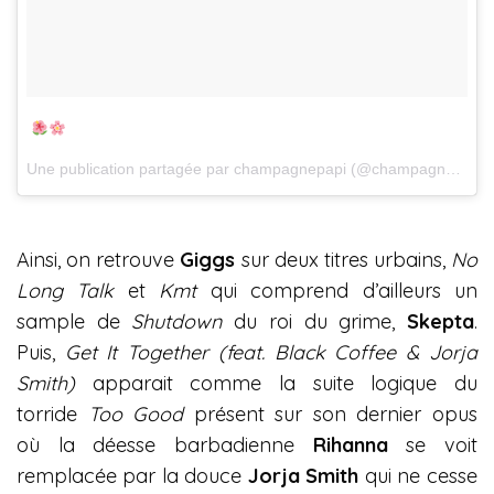
Une publication partagée par champagnepapi (@champagnepapi) le
Ainsi, on retrouve
Giggs
sur deux titres urbains,
No
Long Talk
et
Kmt
qui comprend d’ailleurs un
sample de
Shutdown
du roi du grime,
Skepta
.
Puis,
Get It Together (feat. Black Coffee & Jorja
Smith)
apparait comme la suite logique du
torride
Too Good
présent sur son dernier opus
où la déesse barbadienne
Rihanna
se voit
remplacée par la douce
Jorja Smith
qui ne cesse