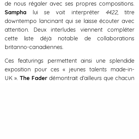
de nous régaler avec ses propres compositions.
Sampha
lui se voit interpréter
4422,
titre
downtempo lancinant qui se laisse écouter avec
attention. Deux interludes viennent compléter
cette liste déjà notable de collaborations
britanno-canadiennes.
Ces featurings permettent ainsi une splendide
exposition pour ces « jeunes talents made-in-
UK ».
The Fader
démontrait d’ailleurs que chacun
de ces artistes a connu un regain d’activité sur
Spotify avec une augmentation de 146% des
écoutes pour
Giggs
, 21%
Skepta
et 12% pour
l’atout charme de l’album,
Jorja
Smith
. Les
aficionados ont également été ravis de
retrouver
Sampha
sur cette playlist qui avait déjà
collaboré avec
Drake
sur
Nothing Was The