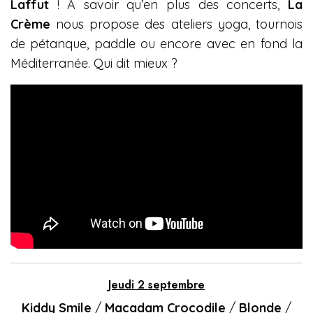
Laffut
! A savoir qu’en plus des concerts,
La
Crème
nous propose des ateliers yoga, tournois
de pétanque, paddle ou encore avec en fond la
Méditerranée. Qui dit mieux ?
Jeudi 2 septembre
Kiddy Smile
/
Macadam Crocodile
/
Blonde
/