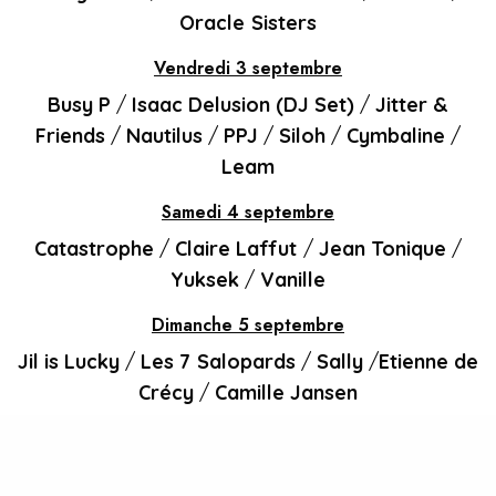
Oracle Sisters
Vendredi 3 septembre
Busy P
/
Isaac Delusion (DJ Set)
/
Jitter &
Friends
/
Nautilus
/
PPJ
/
Siloh
/
Cymbaline
/
Leam
Samedi 4 septembre
Catastrophe
/
Claire Laffut
/
Jean Tonique
/
Yuksek
/
Vanille
Dimanche 5 septembre
Jil is Lucky
/
Les 7 Salopards
/
Sally
/
Etienne de
Crécy
/
Camille Jansen
Un festival électro-pop en passe de devenir un