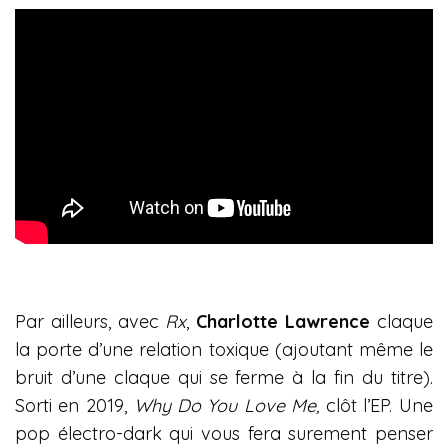
Par ailleurs, avec
Rx
,
Charlotte Lawrence
claque
la porte d’une relation toxique (ajoutant même le
bruit d’une claque qui se ferme à la fin du titre).
Sorti en 2019,
Why Do You Love Me,
clôt l’EP. Une
pop électro-dark qui vous fera surement penser