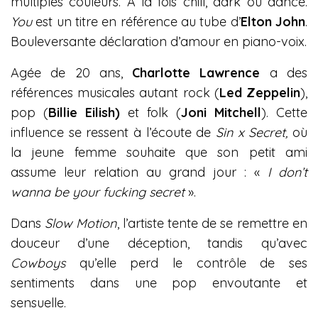
multiples couleurs. À la fois chill, dark ou dance.
You
est un titre en référence au tube d’
Elton John
.
Bouleversante déclaration d’amour en piano-voix.
Agée de 20 ans,
Charlotte Lawrence
a des
références musicales autant rock (
Led Zeppelin
),
pop (
Billie Eilish)
et folk (
Joni Mitchell
). Cette
influence se ressent à l’écoute de
Sin x Secret,
où
la jeune femme souhaite que son petit ami
assume leur relation au grand jour : «
I don’t
wanna be your fucking secret
».
Dans
Slow Motion
, l’artiste tente de se remettre en
douceur d’une déception, tandis qu’avec
Cowboys
qu’elle perd le contrôle de ses
sentiments dans une pop envoutante et
sensuelle.