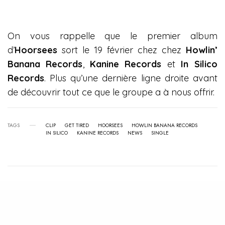
On vous rappelle que le premier album
d’
Hoorsees
sort le 19 février chez chez
Howlin’
Banana Records
,
Kanine Records
et
In Silico
Records
. Plus qu’une dernière ligne droite avant
de découvrir tout ce que le groupe a à nous offrir.
TAGS
CLIP
GET TIRED
HOORSEES
HOWLIN BANANA RECORDS
IN SILICO
KANINE RECORDS
NEWS
SINGLE
View Comments (0)