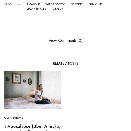
TAGS
AMAZONE
B&FF RECORDS
EPISODES
FUN CLUB
LYCANTHROPE
TORPEUR
View Comments (0)
RELATED POSTS
CLIP
,
NEWS
« Apocalypse (Uber Alles) »,