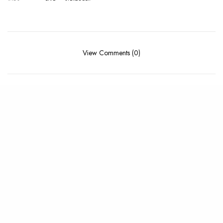
View Comments (0)
RELATED POSTS
CLIP
,
NEWS
CONCERT
,
LIVE REPORT