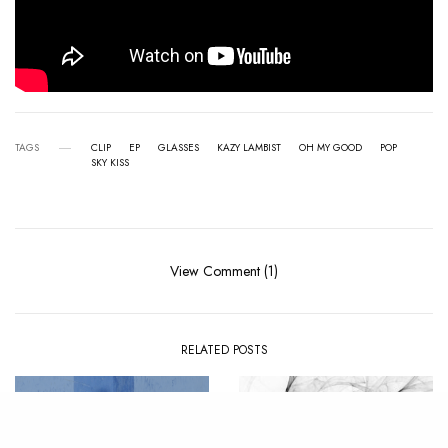
TAGS
CLIP
EP
GLASSES
KAZY LAMBIST
OH MY GOOD
POP
SKY KISS
View Comment (1)
RELATED POSTS