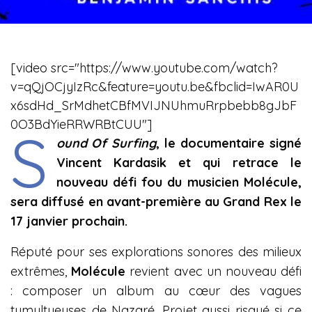
[video src="https://www.youtube.com/watch?
v=qQjOCjyIzRc&feature=youtu.be&fbclid=IwAR0U
x6sdHd_SrMdhetCBfMVIJNUhmuRrpbebb8gJbF
0O3BdYieRRWRBtCUU"]
S
ound Of Surfing
, le documentaire signé
Vincent Kardasik et qui retrace le
nouveau défi fou du musicien Molécule,
sera diffusé en avant-première au Grand Rex le
17 janvier prochain.
Réputé pour ses explorations sonores des milieux
extrêmes,
Molécule
revient avec un nouveau défi
: composer un album au cœur des vagues
tumultueuses de Nazaré. Projet aussi risqué si ce