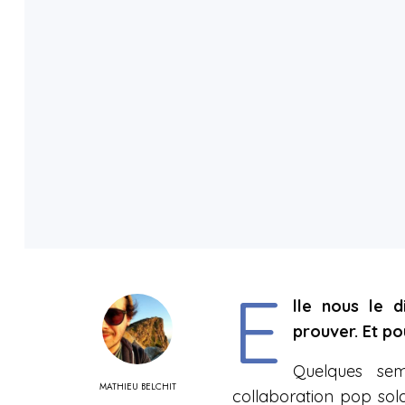
E
lle nous le d
prouver. Et po
Quelques se
MATHIEU BELCHIT
collaboration pop sol