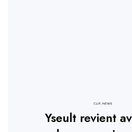
CLIP
,
NEWS
Yseult revient a