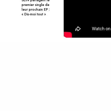
SEIN partagent le
premier single de
leur prochain EP :
« Dis-moi tout »
TAGS
CLAIRE LAFFUT
CLIP