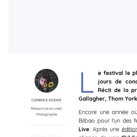
L
e festival le 
jours de conc
Récit de la p
Gallagher, Thom York
CLÉMENCE VICENTE
Rédactrice en chef,
Encore une année o
Photographe
Bilbao pour l’un des f
Live
. Après une
éditi