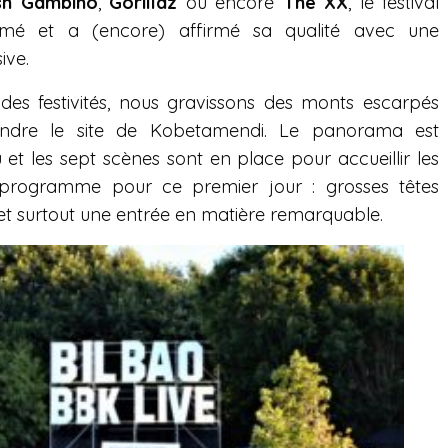
ish Gambino
,
Gorillaz
ou encore
The XX
, le festival
mé et a (encore) affirmé sa qualité avec une
ive.
 des festivités, nous gravissons des monts escarpés
oindre le site de Kobetamendi. Le panorama est
u et les sept scènes sont en place pour accueillir les
u programme pour ce premier jour : grosses têtes
 et surtout une entrée en matière remarquable.