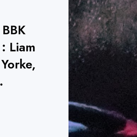
o BBK
 : Liam
Yorke,
…