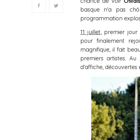
chance de voir
Child
basque n’a pas chô
programmation explos
11 juillet
, premier jour
pour finalement rej
magnifique, il fait bea
premiers artistes. A
d’affiche, découvertes