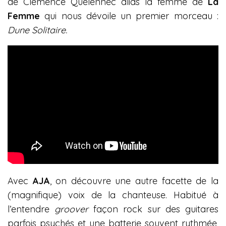
de Clémence Quélennec alias la femme de
La
Femme
qui nous dévoile un premier morceau :
Dune Solitaire.
Avec
AJA
, on découvre une autre facette de la
(magnifique) voix de la chanteuse. Habitué à
l’entendre
groover
façon rock sur des guitares
parfois psychés et une batterie souvent rythmée,