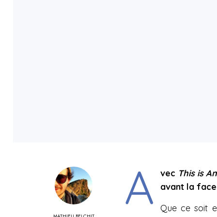
A
vec
This is A
avant la face
Que ce soit e
MATHIEU BELCHIT