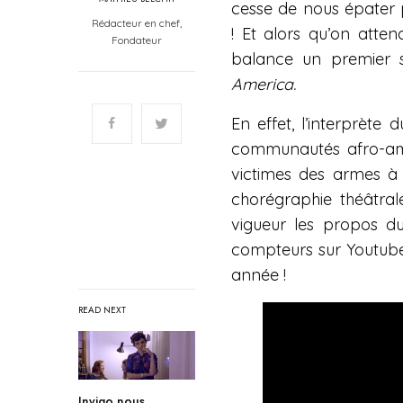
cesse de nous épater p
Rédacteur en chef,
! Et alors qu’on atte
Fondateur
balance un premier si
America.
En effet, l’interprète 
communautés afro-amé
victimes des armes à 
chorégraphie théâtral
vigueur les propos du
compteurs sur Youtube 
année !
READ NEXT
Invigo nous