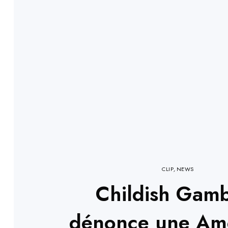
CLIP
,
NEWS
Childish Gam
dénonce une Am