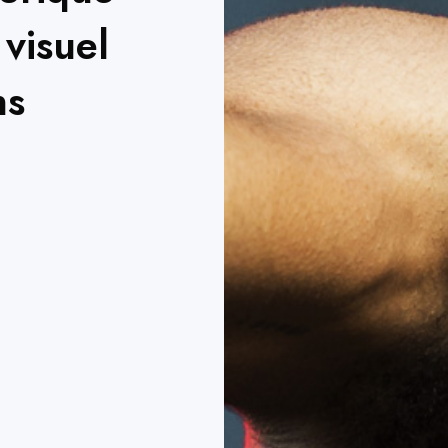
 visuel
ns