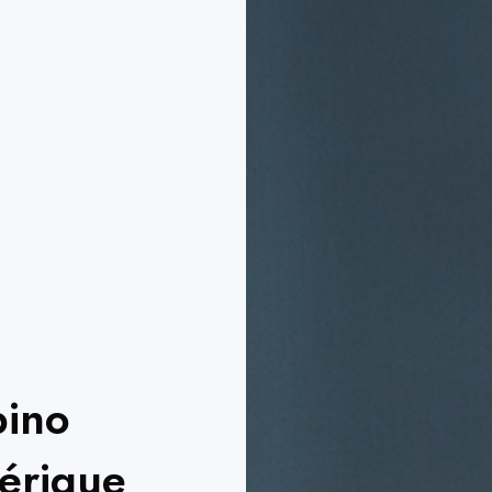
bino
érique