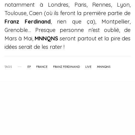
notamment à Londres, Paris, Rennes, Lyon,
Toulouse, Caen (où ils feront la première partie de
Franz Ferdinand
, rien que ça), Montpellier,
Grenoble… Presque personne n’est oublié, de
Mars à Mai,
MNNQNS
seront partout et la pire des
idées serait de les rater !
TAGS
EP
FRANCE
FRANZ FERDINAND
LIVE
MNNQNS
View Comments (0)
RELATED POSTS