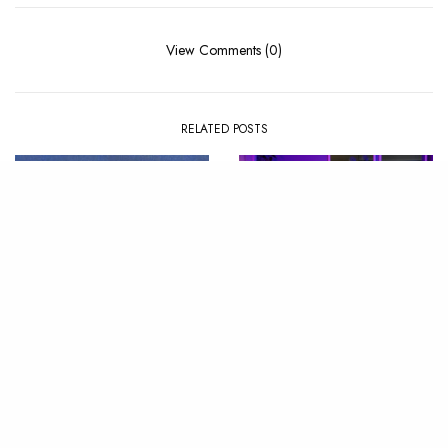
View Comments (0)
RELATED POSTS
NEWS
EP
,
REVIEW
Silk Skin Lovers nous
Review : orbit – Sunday by
promet l’éternité du
the River
sentiment amoureux avec