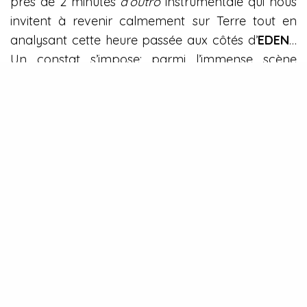
près de 2 minutes
d’outro
instrumentale
qui nous
invitent à revenir calmement sur Terre tout en
analysant cette heure passée aux côtés d’
EDEN
…
Un constat s’impose: parmi l’immense scène
musicale actuelle où les chansons sont produites
en masse suivant certains dictats
EDEN
s’impose
comme un bon bol d’air frais et ça fait du bien !