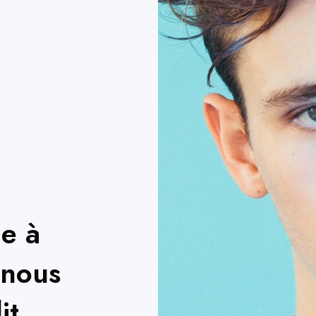
ie à
 nous
it