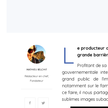
L
e producteur a
grande barrièr
Profitant de sa
MATHIEU BELCHIT
gouvernementale inte
Rédacteur en chef,
grand public de l’i
Fondateur
notamment sur le fameux
ce faire, il nous partag
sublimes images subaq