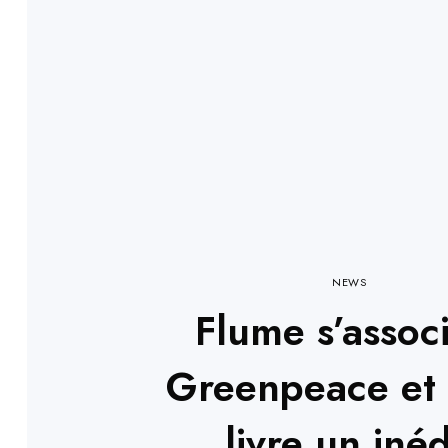
NEWS
Flume s’assoc
Greenpeace et
livre un inéd