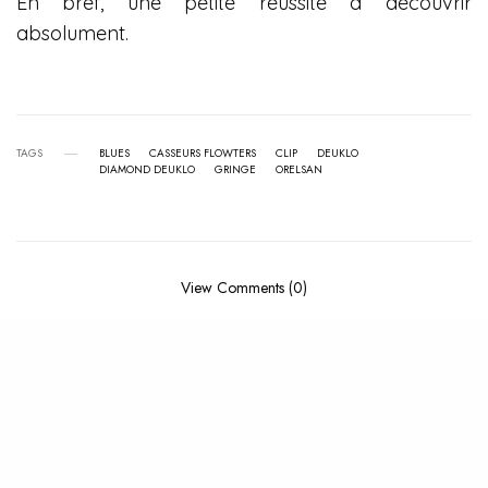
En bref, une petite réussite à découvrir
absolument.
TAGS
BLUES
CASSEURS FLOWTERS
CLIP
DEUKLO
DIAMOND DEUKLO
GRINGE
ORELSAN
View Comments (0)
RELATED POSTS