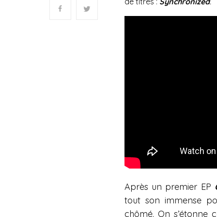
de titres :
Synchronized
.
Après un premier EP
tout son immense pot
chômé. On s’étonne co