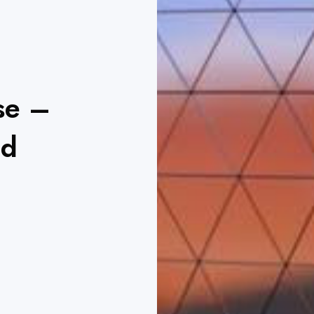
se –
ed